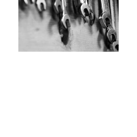
Bij ons staat de service centraal. U heeft één 
telefoonnummer, één e-mailadres en één 
aanspreekpunt. Dit betekent dat u precies weet 
wat u aan ons heeft. U komt altijd bij de juiste 
persoon terecht voor al uw vragen. Met onze 
duidelijke communicatie zorgen wij ervoor dat uw 
wensen en behoeften altijd worden gehoord.
EMAIL ONS