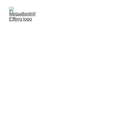
Metaalbedrijf Effting
Hekwerk, poort of maatoplossing nodig in 
Vasse? 
Effting, ijzersterk in sierhekwerk!
CONTACT