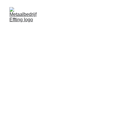
Metaalbedrijf Effting
Hekwerk, poort of maatoplossing nodig in 
Hardenberg? 
Effting, ijzersterk in sierhekwerk!
CONTACT