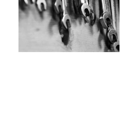
Bij ons staat de service centraal. U heeft één 
telefoonnummer, één e-mailadres en één 
aanspreekpunt. Dit betekent dat u precies weet 
wat u aan ons heeft. U komt altijd bij de juiste 
persoon terecht voor al uw vragen. Met onze 
duidelijke communicatie zorgen wij ervoor dat uw 
wensen en behoeften altijd worden gehoord.
EMAIL ONS