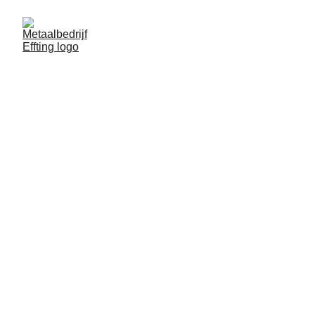
Metaalbedrijf Effting
Hekwerk, poort of maatoplossing nodig in 
Haaksbergen? 
Effting, ijzersterk in sierhekwerk!
CONTACT