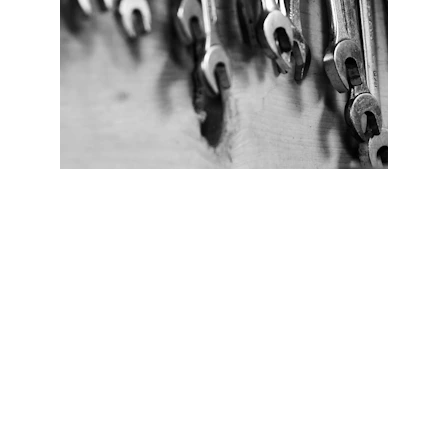
Bij ons staat de service centraal. U heeft één 
telefoonnummer, één e-mailadres en één 
aanspreekpunt. Dit betekent dat u precies weet 
wat u aan ons heeft. U komt altijd bij de juiste 
persoon terecht voor al uw vragen. Met onze 
duidelijke communicatie zorgen wij ervoor dat uw 
wensen en behoeften altijd worden gehoord.
EMAIL ONS